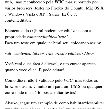
W3C
web), não reconhecido pela
mas suportado por
vários browsers (testei no Firefox do Ubuntu, MacOS X
e Windows Vista e XP), Safari, IE 6 e 7:
contenteditable
Elementos do (x)html podem ser editáveis com a
propriedade
contenteditable="true"
Faça um teste em qualquer html seu, colocando assim:
<div contenteditable="true">texto editável</div>
Você verá quea área é cliçavel, e um cursor aparece
quando você clica. E pode editar!
Como disse, não é válidado pelo
W3C
, mas todos os
CMS
browsers usam… muito útil para um
ou qualquer
outro onde o usuário possa editar textos!
Abaixo, segue um exemplo de como habilitar/desabilitar
uma div para edição. A partir daí, muita coisa pode ser