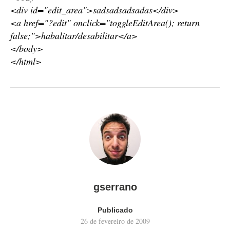
<div id="edit_area">sadsadsadsadas</div>
<a href="?edit" onclick="toggleEditArea(); return
false;">habalitar/desabilitar</a>
</body>
</html>
gserrano
Publicado
26 de fevereiro de 2009