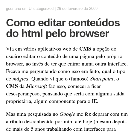
gserrano
em
Uncategorized
|
26 de fevereiro de 2009
Como editar conteúdos
do html pelo browser
CMS
Via em vários aplicativos web de
a opção do
usuário editar o conteúdo de uma página pelo próprio
browser, ao invés de ter que entrar numa outra interface.
Ficava me perguntando como isso era feito, qual o tipo
de
mágica
. Quando vi que o (famoso)
Sharepoint
, o
CMS
da
Microsoft
faz isso, comecei a ficar
desesperançoso, pensando que seria com alguma saída
proprietária, algum componente para o IE.
Mas uma pesquisada no
Google
me fez deparar com um
atributo desconhecido por mim até hoje (mesmo depois
de mais de 5 anos trabalhando com interfaces para