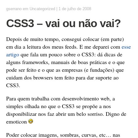
gserrano
em
Uncategorized
|
1 de julho de 2008
CSS3 – vai ou não vai?
Depois de muito tempo, consegui colocar (em parte)
em dia a leitura dos meus feeds. E me deparei com
esse
artigo
que fala um pouco sobre o CSS3: dá dicas de
alguns frameworks, manuais de boas práticas e o que
pode ser feito e o que as empresas (e fundações) que
cuidam dos browsers tem feito para dar suporte ao
CSS3.
Para quem trabalha com desenvolvimento web, a
simples olhada no que o CSS3 se propõe a nos
disponibilizar nos faz abrir um belo sorriso. Digno de
emoticon
Poder colocar imagens, sombras, curvas, etc… nas