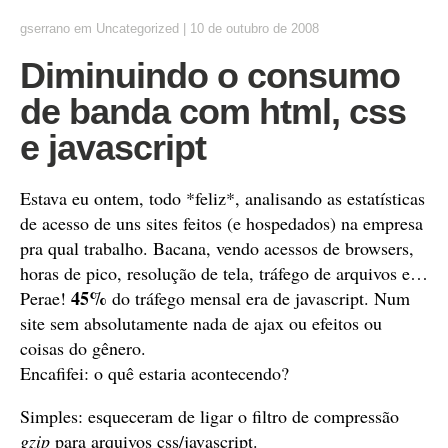
gserrano
em
Uncategorized
|
10 de outubro de 2008
Diminuindo o consumo
de banda com html, css
e javascript
Estava eu ontem, todo *feliz*, analisando as estatísticas
de acesso de uns sites feitos (e hospedados) na empresa
pra qual trabalho. Bacana, vendo acessos de browsers,
horas de pico, resolução de tela, tráfego de arquivos e…
45%
Perae!
do tráfego mensal era de javascript. Num
site sem absolutamente nada de ajax ou efeitos ou
coisas do gênero.
Encafifei: o quê estaria acontecendo?
Simples: esqueceram de ligar o filtro de compressão
gzip
para arquivos css/javascript.