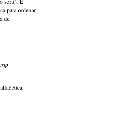
 sort(). É
ca para ordenar
a de
crip
lfabética.