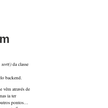
em
o
sort()
da classe
elo backend.
e vêm através de
mas ia ter
 outros pontos…