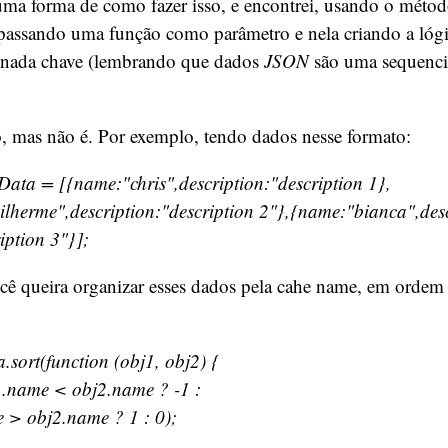
uma forma de como fazer isso, e encontrei, usando o método
 passando uma função como parâmetro e nela criando a lógi
inada chave (lembrando que dados
JSON
são uma sequenci
, mas não é. Por exemplo, tendo dados nesse formato:
eData = [{name:"chris",description:"description 1},
lherme",description:"description 2"},{name:"bianca",des
iption 3"}];
ê queira organizar esses dados pela cahe name, em ordem a
.sort(function (obj1, obj2) {
1.name < obj2.name ? -1 :
 > obj2.name ? 1 : 0);