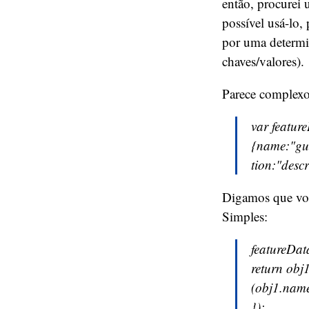
então, procurei 
possível usá-lo,
por uma determ
chaves/valores).
Parece complexo
var featur
{name:"gui
tion:"descr
Digamos que voc
Simples:
featureData
return obj
(obj1.name
});