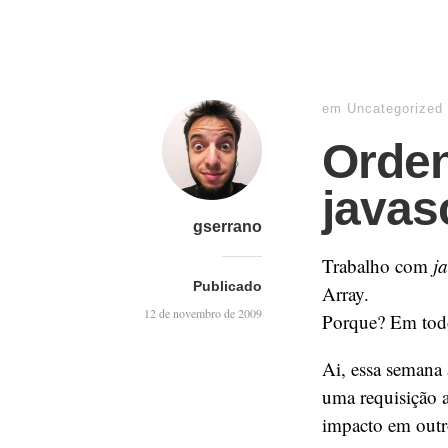
em
Uncategorized
Orde
javas
gserrano
Trabalho com
ja
Publicado
Array.
12 de novembro de 2009
Porque? Em todo
Ai, essa semana
uma requisição 
impacto em outro