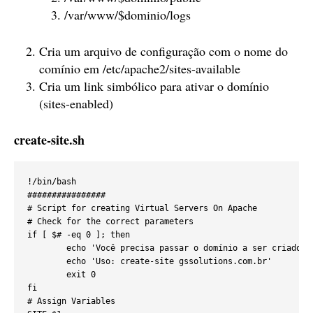
/var/www/$dominio/logs
Cria um arquivo de configuração com o nome do
comínio em /etc/apache2/sites-available
Cria um link simbólico para ativar o domínio
(sites-enabled)
create-site.sh
!/bin/bash

################

# Script for creating Virtual Servers On Apache

# Check for the correct parameters

if [ $# -eq 0 ]; then

        echo 'Você precisa passar o domínio a ser criado co
        echo 'Uso: create-site gssolutions.com.br'

        exit 0

fi

# Assign Variables
