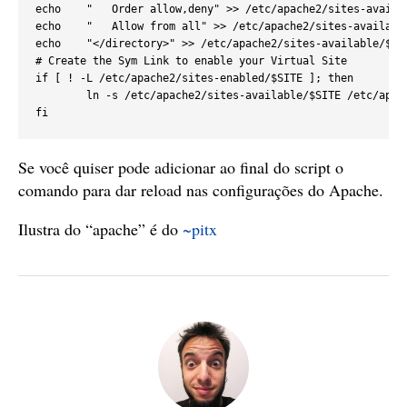
echo    "   Order allow,deny" >> /etc/apache2/sites-availab
echo    "   Allow from all" >> /etc/apache2/sites-available
echo    "</directory>" >> /etc/apache2/sites-available/$SIT
# Create the Sym Link to enable your Virtual Site

if [ ! -L /etc/apache2/sites-enabled/$SITE ]; then

        ln -s /etc/apache2/sites-available/$SITE /etc/apach
Se você quiser pode adicionar ao final do script o
comando para dar reload nas configurações do Apache.
Ilustra do “apache” é do
~pitx