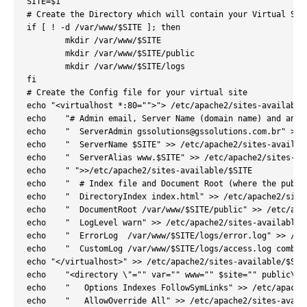
SITE=$1

# Create the Directory which will contain your Virtual Site
if [ ! -d /var/www/$SITE ]; then

        mkdir /var/www/$SITE

        mkdir /var/www/$SITE/public

        mkdir /var/www/$SITE/logs

fi

# Create the Config file for your virtual site

echo "<virtualhost *:80="">"> /etc/apache2/sites-available/
echo    "# Admin email, Server Name (domain name) and any 
echo    "  ServerAdmin 
gssolutions@gssolutions.com.br
" >> 
echo    "  ServerName $SITE" >> /etc/apache2/sites-availabl
echo    "  ServerAlias www.$SITE" >> /etc/apache2/sites-ava
echo    " ">>/etc/apache2/sites-available/$SITE

echo    "  # Index file and Document Root (where the publi
echo    "  DirectoryIndex index.html" >> /etc/apache2/sites
echo    "  DocumentRoot /var/www/$SITE/public" >> /etc/apac
echo    "  LogLevel warn" >> /etc/apache2/sites-available/$
echo    "  ErrorLog  /var/www/$SITE/logs/error.log" >> /etc
echo    "  CustomLog /var/www/$SITE/logs/access.log combin
echo "</virtualhost>" >> /etc/apache2/sites-available/$SITE
echo    "<directory \"="" var="" www="" $site="" public\"=
echo    "   Options Indexes FollowSymLinks" >> /etc/apache2
echo    "   AllowOverride All" >> /etc/apache2/sites-availa