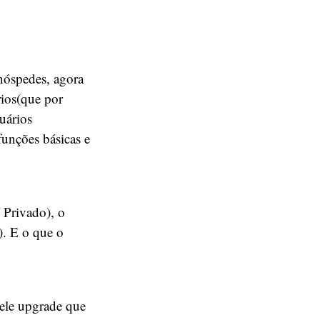
hóspedes, agora
rios(que por
uários
funções básicas e
 Privado), o
). E o que o
uele upgrade que