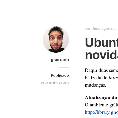
em
Uncategorized
Ubunt
novi
gserrano
Daqui duas sema
Publicado
batizada de
Intr
16 de outubro de 2008
mudanças.
Atualização 
O ambiente gráfi
http://library.g