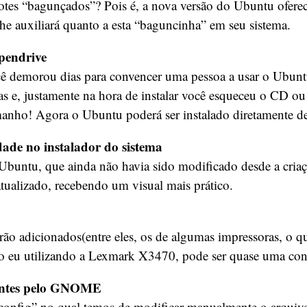
cotes “bagunçados”? Pois é, a nova versão do Ubuntu ofere
he auxiliará quanto a esta “baguncinha” em seu sistema.
 pendrive
ê demorou dias para convencer uma pessoa a usar o Ubunt
as e, justamente na hora de instalar você esqueceu o CD ou
manho! Agora o Ubuntu poderá ser instalado diretamente d
dade no instalador do sistema
Ubuntu, que ainda não havia sido modificado desde a criaç
atualizado, recebendo um visual mais prático.
rão adicionados(entre eles, os de algumas impressoras, o q
 eu utilizando a Lexmark X3470, pode ser quase uma conq
fontes pelo GNOME
config” no qual temos de modificar manualmente o arquiv