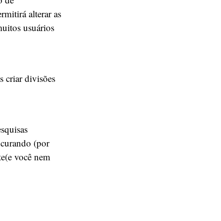
mitirá alterar as
uitos usuários
 criar divisões
esquisas
ocurando (por
te(e você nem