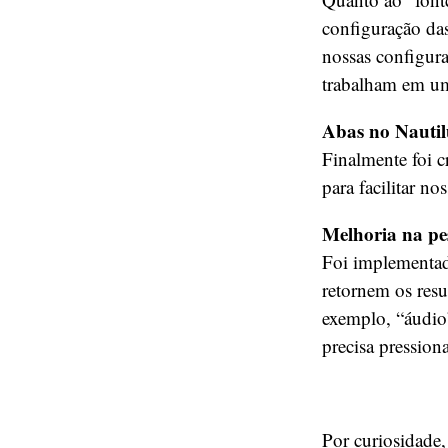
configuração das
nossas configur
trabalham em u
Abas no Nautil
Finalmente foi c
para facilitar n
Melhoria na pe
Foi implementad
retornem os res
exemplo, “áudio”
precisa pressiona
Por curiosidade,