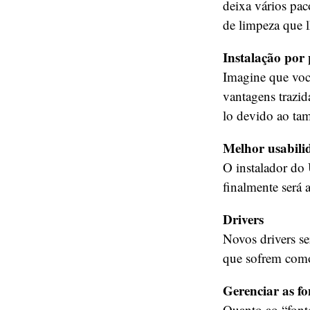
deixa vários pa
de limpeza que l
Instalação por
Imagine que voc
vantagens trazid
lo devido ao ta
Melhor usabili
O instalador do 
finalmente será 
Drivers
Novos drivers se
que sofrem como
Gerenciar as 
Quanto ao “font