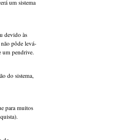
cerá um sistema
u devido às
 não pôde levá-
e um pendrive.
ão do sistema,
ue para muitos
uista).
o de