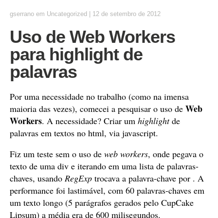
gserrano
em
Uncategorized
|
12 de setembro de 2012
Uso de Web Workers
para highlight de
palavras
Por uma necessidade no trabalho (como na imensa
Web
maioria das vezes), comecei a pesquisar o uso de
Workers
. A necessidade? Criar um
highlight
de
palavras em textos no html, via javascript.
Fiz um teste sem o uso de
web workers
, onde pegava o
texto de uma div e iterando em uma lista de palavras-
chaves, usando
RegExp
trocava a palavra-chave por
. A
performance foi lastimável, com 60 palavras-chaves em
um texto longo (5 parágrafos gerados pelo CupCake
Lipsum) a média era de 600 milisegundos.