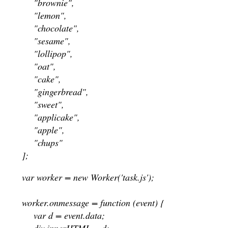
"brownie",
"lemon",
"chocolate",
"sesame",
"lollipop",
"oat",
"cake",
"gingerbread",
"sweet",
"applicake",
"apple",
"chups"
];
var worker = new Worker('task.js');
worker.onmessage = function (event) {
var d = event.data;