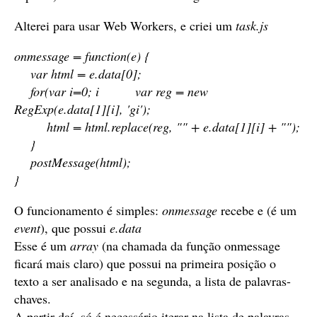
Alterei para usar Web Workers, e criei um
task.js
onmessage = function(e) {
var html = e.data[0];
for(var i=0; i
var reg = new
RegExp(e.data[1][i], 'gi');
html = html.replace(reg, "
" + e.data[1][i] + "
");
}
postMessage(html);
}
O funcionamento é simples:
onmessage
recebe e (é um
event
), que possui
e.data
Esse é um
array
(na chamada da função onmessage
ficará mais claro) que possui na primeira posição o
texto a ser analisado e na segunda, a lista de palavras-
chaves.
A partir daí, só é necessário iterar na lista de palavras-