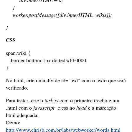
div.innerHTML = d;
}
worker.postMessage([div.innerHTML, wikis]);
}
CSS
span.wiki {
border-bottom:1px dotted #FF0000;
}
No html, crie uma div de id="text" com o texto que será
verificado.
Para testar, crie o
task.js
com o primeiro trecho e um
.html com o
javascript
e css no
head
e a marcação
html adequada.
Demo:
http://www.chrisb.com.br/labs/webworker/words.html