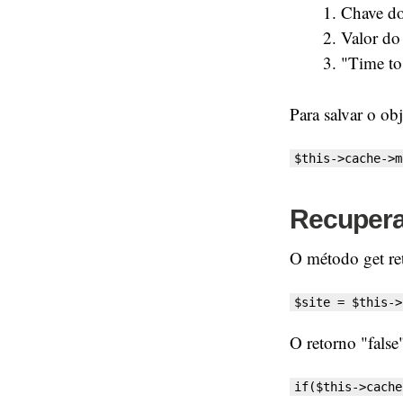
Chave do
Valor do
"Time to
Para salvar o ob
$this->cache->m
Recupera
O método get reto
$site = $this->
O retorno "false
if($this->cache