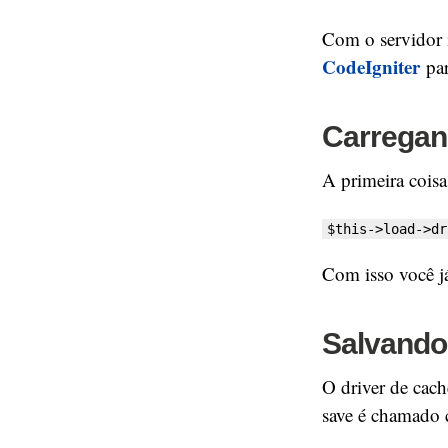
Com o servidor i
CodeIgniter
pa
Carregan
A primeira coisa
$this->load->dr
Com isso você já
Salvando
O driver de cach
save é chamado 