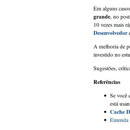
Em alguns casos
grande
, no pos
10 vezes mais r
Desenvolvedor
A melhoria de p
investido no est
Sugestões, críti
Referências
Se você 
está usan
Cache D
Entenda