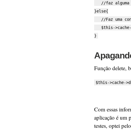
//faz alguma c
}else{
//Faz uma cons
$this->cache->m
}
Apagando
Função delete, b
$this->cache->d
Com essas infor
aplicação é um po
testes, optei pe