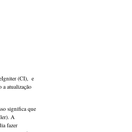
Igniter (CI), e
o a atualização
sso significa que
ler). A
ia fazer