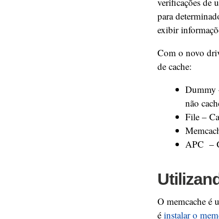
verificações de u
para determinado
exibir informaçõ
Com o novo drive
de cache:
Dummy – 
não cach
File – C
Memcache
APC – 
Utiliza
O memcache é um
é
instalar o me