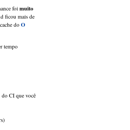
muito
mance foi
d ficou mais de
O
o cache do
er tempo
o do CI que você
s)