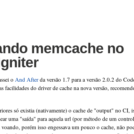
zando memcache no
gniter
ssei o
And After
da versão 1.7 para a versão 2.0.2 do Code
 as facilidades do driver de cache na nova versão, recomend
riores só existia (nativamente) o cache de "output" no CI, i
ear uma "saída" para aquela url (por método de um control
a voando, porém isso engessava um pouco o cache, não pod