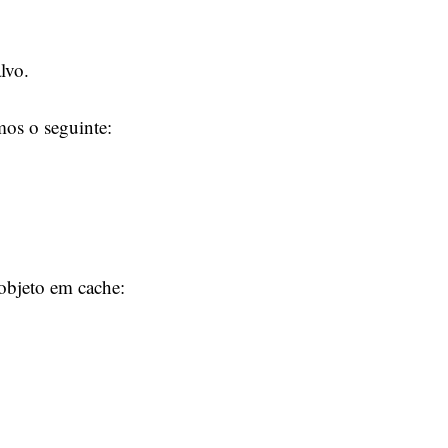
lvo.
mos o seguinte:
 objeto em cache: