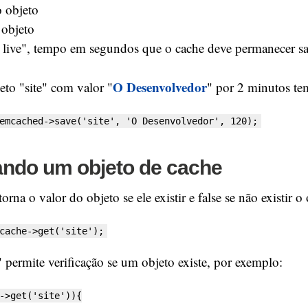
 objeto
 objeto
 live", tempo em segundos que o cache deve permanecer sa
O Desenvolvedor
jeto "site" com valor "
" por 2 minutos te
emcached->save('site', 'O Desenvolvedor', 120);
ndo um objeto de cache
rna o valor do objeto se ele existir e false se não existir o
cache->get('site');
" permite verificação se um objeto existe, por exemplo:
->get('site')){