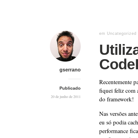
em
Uncategorized
Utili
CodeI
gserrano
Recentemente pa
Publicado
fiquei feliz com
20 de junho de 2011
do framework!
Nas versões ante
eu só podia cach
performance fic