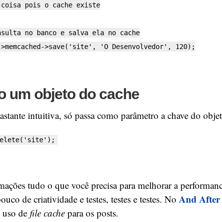
oisa pois o cache existe
ulta no banco e salva ela no cache
emcached->save('site', 'O Desenvolvedor', 120);
 um objeto do cache
astante intuitiva, só passa como parâmetro a chave do objet
elete('site');
mações tudo o que você precisa para melhorar a performanc
And After
uco de criatividade e testes, testes e testes. No
lo uso de
file cache
para os posts.