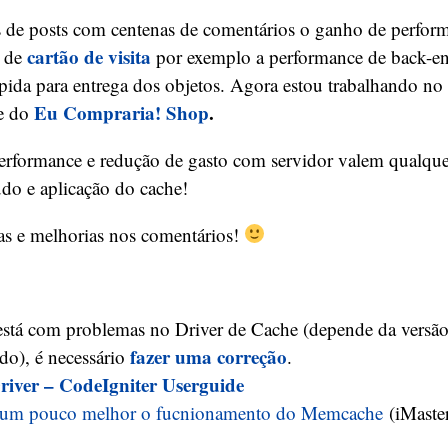
 de posts com centenas de comentários o ganho de perfor
cartão de visita
t de
por exemplo a performance de back-en
ápida para entrega dos objetos. Agora estou trabalhando n
Eu Compraria! Shop
.
e do
erformance e redução de gasto com servidor valem qualqu
udo e aplicação do cache!
cas e melhorias nos comentários!
está com problemas no Driver de Cache (depende da versã
fazer uma correção
do), é necessário
.
river – CodeIgniter Userguide
 um pouco melhor o fucnionamento do Memcache
(iMaster