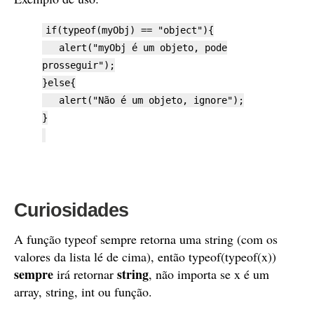
if(typeof(myObj) == "object"){
alert("myObj é um objeto, pode
prosseguir");
}else{
alert("Não é um objeto, ignore");
}
Curiosidades
A função typeof sempre retorna uma string (com os
valores da lista lé de cima), então typeof(typeof(x))
sempre
string
irá retornar
, não importa se x é um
array, string, int ou função.