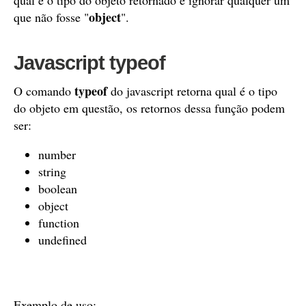
qual é o tipo do objeto retornado e ignorar qualquer um
object
que não fosse "
".
Javascript typeof
typeof
O comando
do javascript retorna qual é o tipo
do objeto em questão, os retornos dessa função podem
ser:
number
string
boolean
object
function
undefined
Exemplo de uso: