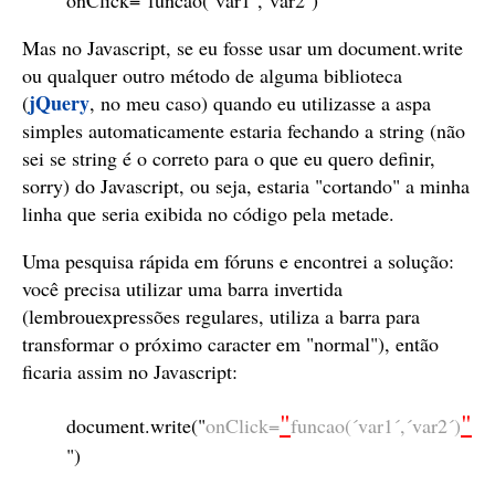
onClick="funcao(´var1´,´var2´)"
Mas no Javascript, se eu fosse usar um document.write
ou qualquer outro método de alguma biblioteca
jQuery
(
, no meu caso) quando eu utilizasse a aspa
simples automaticamente estaria fechando a string (não
sei se string é o correto para o que eu quero definir,
sorry) do Javascript, ou seja, estaria "cortando" a minha
linha que seria exibida no código pela metade.
Uma pesquisa rápida em fóruns e encontrei a solução:
você precisa utilizar uma barra invertida
(lembrouexpressões regulares, utiliza a barra para
transformar o próximo caracter em "normal"), então
ficaria assim no Javascript:
"
"
document.write("
onClick=
funcao(´var1´,´var2´)
")