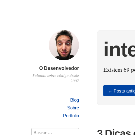
int
O Desenvolvedor
Existem 69 p
Falando sobre código desde
2007
←
Posts anti
Blog
Sobre
Portfolio
3 Dicas