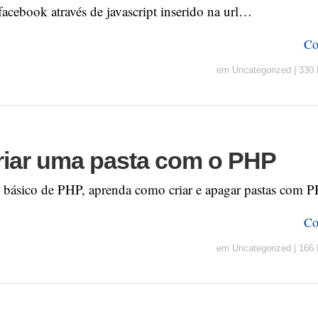
acebook através de javascript inserido na url…
Co
em
Uncategorized
|
330 
iar uma pasta com o PHP
l básico de PHP, aprenda como criar e apagar pastas com P
Co
em
Uncategorized
|
166 