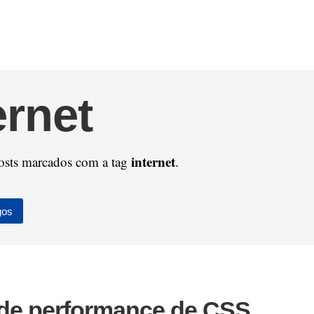
ernet
internet
osts marcados com a tag
.
gos
 de performance de CSS