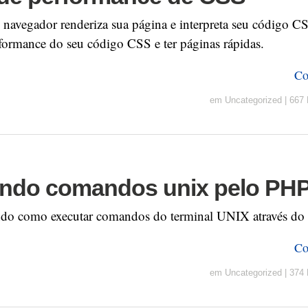
navegador renderiza sua página e interpreta seu código C
formance do seu código CSS e ter páginas rápidas.
Co
em
Uncategorized
|
667 
ndo comandos unix pelo PH
ando como executar comandos do terminal UNIX através do
Co
em
Uncategorized
|
374 