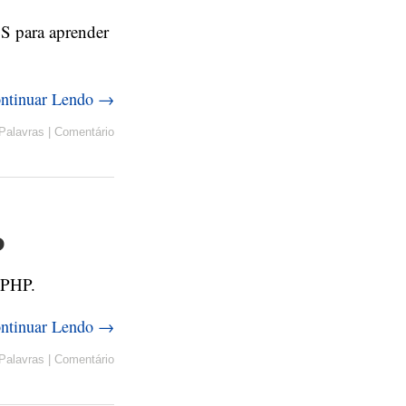
SS para aprender
ntinuar Lendo →
Palavras
|
Comentário
P
 PHP.
ntinuar Lendo →
Palavras
|
Comentário