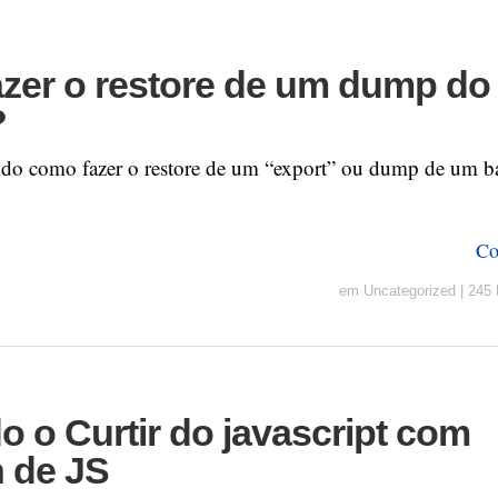
zer o restore de um dump do
?
ando como fazer o restore de um “export” ou dump de um 
Co
em
Uncategorized
|
245 
 o Curtir do javascript com
n de JS