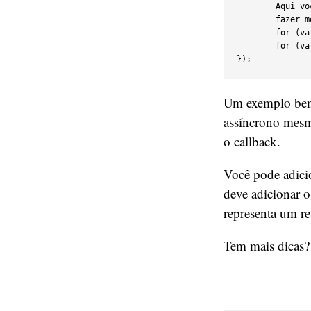
	Aqui você poderia manipular os dados (jogos1 e jogos2),

	fazer merge dos objetos, ordenar, etc. */

	for (var jogo in jogos1){ jogos.push(jogo) }

	for (var jogo in jogos2){ jogos.push(jogo) }

});
Um exemplo bem 
assíncrono mesm
o callback.
Você pode adici
deve adicionar 
representa um r
Tem mais dicas?