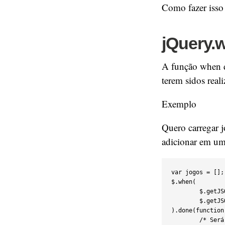
Como fazer isso
jQuery.
A função when d
terem sidos real
Exemplo
Quero carregar j
adicionar em um 
var jogos = [];

$.when(

	$.getJSON('jogos-1.json'),

	$.getJSON('jogos-2.json')

).done(function
	/* Será executado somente após as 2 requisições ajax serem carregadas
