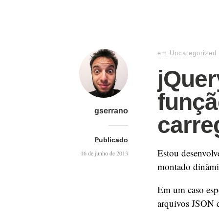
em
Uncategorized
jQuer
funçã
gserrano
carre
Publicado
Estou desenvolv
16 de junho de 2013
montado dinâmic
Em um caso espec
arquivos JSON di