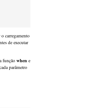
r o carregamento
tes de executar
when
na função
e
cada parâmetro