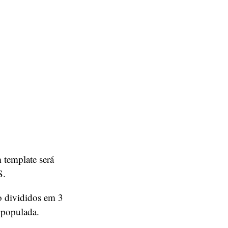
template será
S.
ão divididos em 3
a populada.