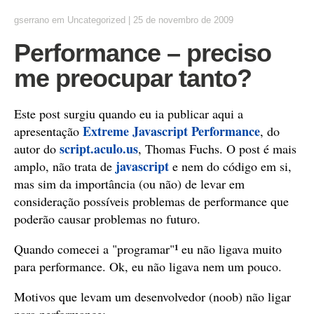
gserrano
em
Uncategorized
|
25 de novembro de 2009
Performance – preciso
me preocupar tanto?
Este post surgiu quando eu ia publicar aqui a
Extreme Javascript Performance
apresentação
, do
script.aculo.us
autor do
, Thomas Fuchs. O post é mais
javascript
amplo, não trata de
e nem do código em si,
mas sim da importância (ou não) de levar em
consideração possíveis problemas de performance que
poderão causar problemas no futuro.
¹
Quando comecei a "programar"
eu não ligava muito
para performance. Ok, eu não ligava nem um pouco.
Motivos que levam um desenvolvedor (noob) não ligar