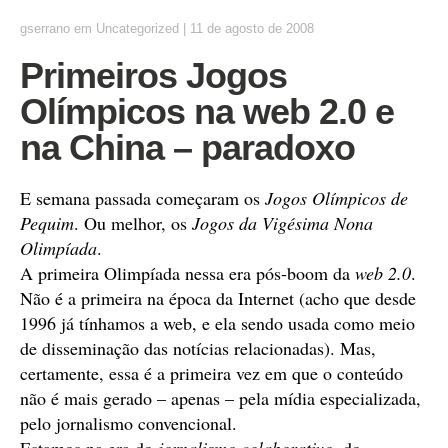
gserrano
em
Uncategorized
|
11 de agosto de 2008
Primeiros Jogos
Olímpicos na web 2.0 e
na China – paradoxo
E semana passada começaram os
Jogos Olímpicos de
Pequim
. Ou melhor, os
Jogos da Vigésima Nona
Olimpíada
.
A primeira Olimpíada nessa era pós-boom da
web 2.0
.
Não é a primeira na época da Internet (acho que desde
1996 já tínhamos a web, e ela sendo usada como meio
de disseminação das notícias relacionadas). Mas,
certamente, essa é a primeira vez em que o conteúdo
não é mais gerado – apenas – pela mídia especializada,
pelo jornalismo convencional.