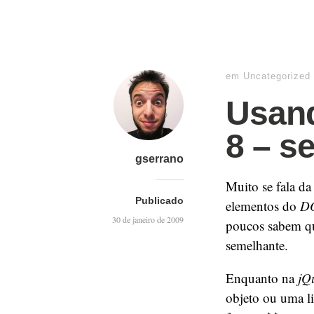
em
Uncategorized
Usand
8 – s
gserrano
Muito se fala da
Publicado
elementos do
D
30 de janeiro de 2009
poucos sabem q
semelhante.
Enquanto na
jQ
objeto ou uma li