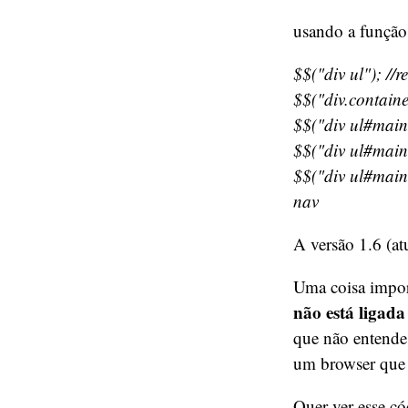
usando a funçã
$$("div ul"); //r
$$("div.containe
$$("div ul#main-
$$("div ul#main-
$$("div ul#main-n
nav
A versão 1.6 (at
Uma coisa impor
não está ligad
que não entende
um browser que 
Quer ver esse c