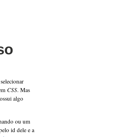
so
selecionar
 em
CSS
. Mas
ossui algo
tornando ou um
pelo id dele e a