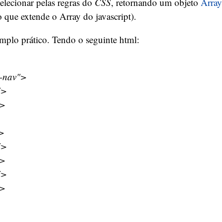
elecionar pelas regras do
CSS
, retornando um objeto
Array
 que extende o Array do javascript).
plo prático. Tendo o seguinte html:
-nav">
i>
>
>
i>
>
i>
>