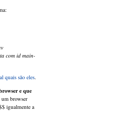
rma:
av
ista com id main-
l quais são eles
.
browser e que
, um browser
$$ igualmente a