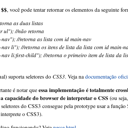
$$
o
, você pode tentar retornar os elementos da seguinte fo
etorna as duas listas
r ul"); //não retorna
nav"); //retorna as lista com id main-nav
nav li"); //retorna os itens de lista da lista com id main-n
av li:first-child"); //retorna o primeiro item de lista da l
ual) suporta seletores do
CSS3
. Veja na
documentação oficia
essa implementação é totalmente cross
tante é notar que
a a capacidade do browser de interpretar o CSS
(ou seja
 seletores do CSS3 consegue pela prototype usar a função 
interprete o CSS3).
ódigo funcionando? Veja
nesse html
.