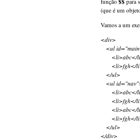
$$
função
para s
(que é um objeto
Vamos a um exem
<div>
<ul id="main
<li>abc</l
<li>fgh</li
</ul>
<ul id="nav"
<li>abc</l
<li>fgh</li
<li>abc</l
<li>fgh</li
</ul>
</div>