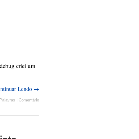
debug criei um
ntinuar Lendo →
Palavras
|
Comentário