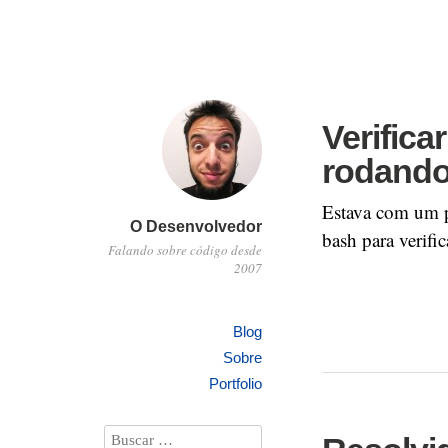
Verifica
rodando
Estava com um p
O Desenvolvedor
bash para verific
Falando sobre código desde
2007
Blog
Sobre
Portfolio