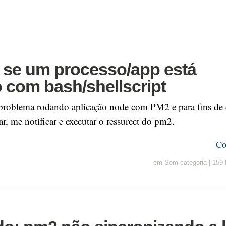
r se um processo/app está
 com bash/shellscript
roblema rodando aplicação node com PM2 e para fins de 
ar, me notificar e executar o ressurect do pm2.
Co
em
Sem categoria
|
159 