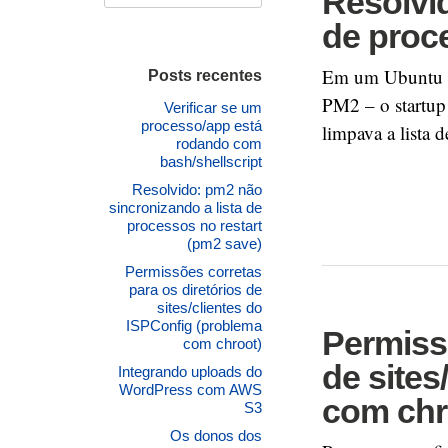
Resolvid
de proc
Em um Ubuntu Se
Posts recentes
PM2 – o startup
Verificar se um
processo/app está
limpava a lista
rodando com
bash/shellscript
Resolvido: pm2 não
sincronizando a lista de
processos no restart
(pm2 save)
Permissões corretas
para os diretórios de
sites/clientes do
ISPConfig (problema
Permissõ
com chroot)
de sites
Integrando uploads do
WordPress com AWS
com chr
S3
Os donos dos