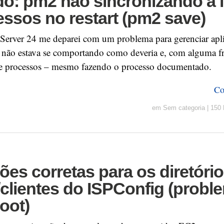
o: pm2 não sincronizando a l
essos no restart (pm2 save)
rver 24 me deparei com um problema para gerenciar apl
 não estava se comportando como deveria e, com alguma f
 de processos – mesmo fazendo o processo documentado.
Co
em
Sem categoria
|
150 
es corretas para os diretóri
/clientes do ISPConfig (probl
oot)