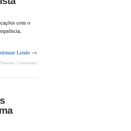
ista
icações com o
requência,
ntinuar Lendo →
Palavras
|
Comentário
os
ema