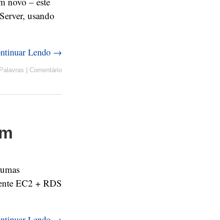
m novo – este
Server, usando
ntinuar Lendo →
Palavras
|
Comentário
om
lgumas
lmente EC2 + RDS
ntinuar Lendo →