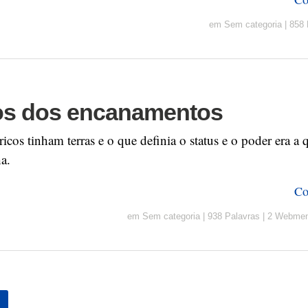
em
Sem categoria
|
858 
s dos encanamentos
icos tinham terras e o que definia o status e o poder era a
ha.
Co
em
Sem categoria
|
938 Palavras
|
2 Webmen