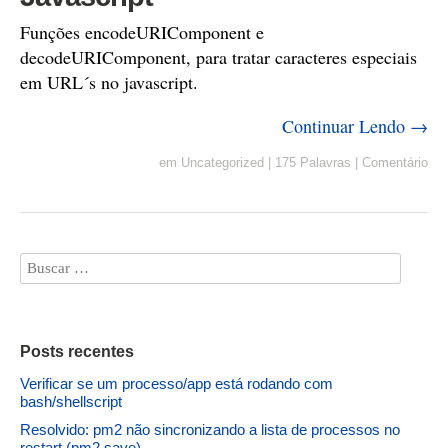
Funções encodeURIComponent e
decodeURIComponent, para tratar caracteres especiais
em URL´s no javascript.
Continuar Lendo →
em
Uncategorized
|
175 Palavras
|
Comentário
Posts recentes
Verificar se um processo/app está rodando com
bash/shellscript
Resolvido: pm2 não sincronizando a lista de processos no
restart (pm2 save)