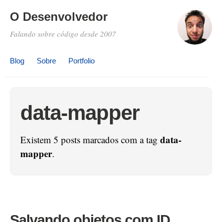
O Desenvolvedor
Falando sobre código desde 2007
Blog
Sobre
Portfolio
data-mapper
data-
Existem 5 posts marcados com a tag
mapper
.
Salvando objetos com ID