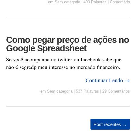
em
Sem categoria
|
400 Palavras
|
Comentário
Como pegar preço de ações no
Google Spreadsheet
Se você acompanha no twitter ou facebook sabe que
não é segredp meu interesse no mercado financeiro.
Continuar Lendo →
em
Sem categoria
|
537 Palavras
|
29 Comentários
Post recentes
→